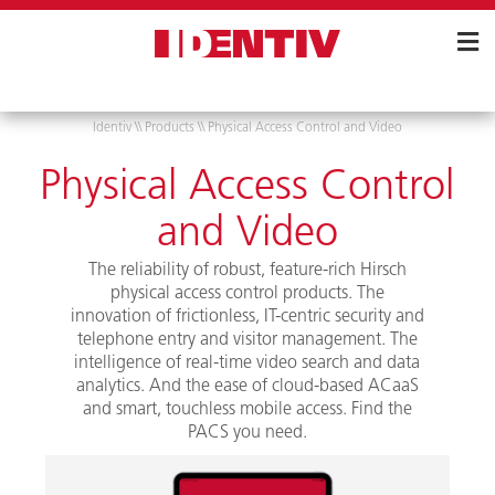
Skip
Navigation
Identiv
\\
Products
\\
Physical Access Control and Video
Physical Access Control
and Video
The reliability of robust, feature-rich Hirsch
physical access control products. The
innovation of frictionless, IT-centric security and
telephone entry and visitor management. The
intelligence of real-time video search and data
analytics. And the ease of cloud-based ACaaS
and smart, touchless mobile access. Find the
PACS you need.