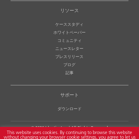
リソース
ケーススタディ
ホワイトペーパー
コミュニティ
ニュースレター
プレスリリース
ブログ
記事
サポート
ダウンロード
© 2026
Identiv, Inc.
| All Rights Reserved
This website uses cookies. By continuing to browse this website
Legal Notice
Copyright & Intellectual Property Policy
without changing your browser cookie settings, you agree to let us