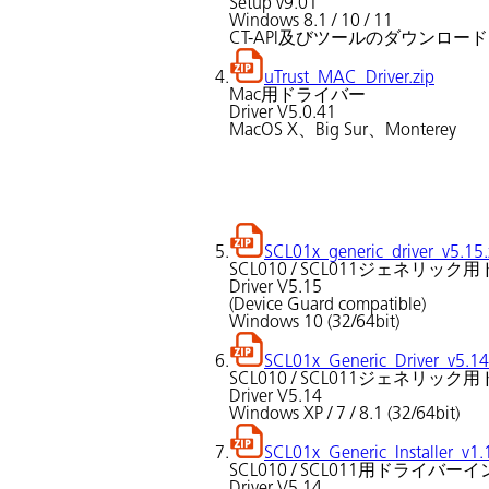
Setup v9.01
Windows 8.1 / 10 / 11
CT-API及びツールのダウンロー
4.
uTrust_MAC_Driver.zip
Mac用ドライバー
Driver V5.0.41
MacOS X、Big Sur、Monterey
5.
SCL01x_generic_driver_v5.15.
SCL010 / SCL011ジェネリッ
Driver V5.15
(Device Guard compatible)
Windows 10 (32/64bit)
6.
SCL01x_Generic_Driver_v5.14
SCL010 / SCL011ジェネリッ
Driver V5.14
Windows XP / 7 / 8.1 (32/64bit)
7.
SCL01x_Generic_Installer_v1.
SCL010 / SCL011用ドライバ
Driver V5.14