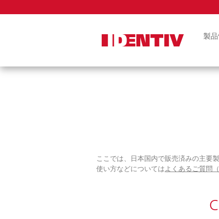
Skip
Navigat
製品
論理アクセス
ル
FIDO2セキ
ICカードリー
アプリ
組み込みリー
ール
ここでは、日本国内で販売済みの主要
使い方などについては
よくあるご質問（