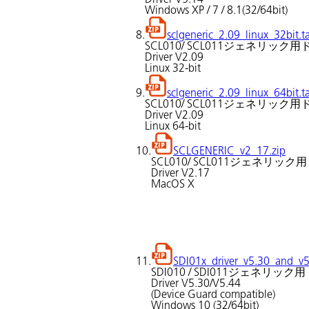
Windows XP / 7 / 8.1(32/64bit)
8.
sclgeneric_2.09_linux_32bit.ta
SCL010/ SCL011ジェネリック
Driver V2.09
Linux 32-bit
9.
sclgeneric_2.09_linux_64bit.ta
SCL010/ SCL011ジェネリック
Driver V2.09
Linux 64-bit
10.
SCLGENERIC_v2_17.zip
SCL010/ SCL011ジェネリック
Driver V2.17
MacOS X
11.
SDI01x_driver_v5.30_and_v5
SDI010 / SDI011ジェネリッ
Driver V5.30/V5.44
(Device Guard compatible)
Windows 10 (32/64bit)