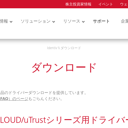
株主投資家情報
イベント
ウェ
ion
情報
ソリューション
リソース
サポート
企
コントロー
物理アクセスコントロー
クレデンシャル
ルとビデオ
Identiv
\\
ダウンロード
カードサービス
ュリティキー
サービス型物理アクセス
物理アクセスコント
コントロール (ACaaS)
ダー
ル用クレデンシャル
ダウンロード
ハードウェア
統合アクセスコント
モバイルアクセス
ル用クレデンシャル
ダーモジュ
ソフトウェア
製品のドライバーダウンロードを提供しています。
技術インテグレーション
FAQ）のページ
もごらんください。
ドアホン
ビデオ・データアナリテ
ィクス
CLOUD/uTrustシリーズ用ドライバ