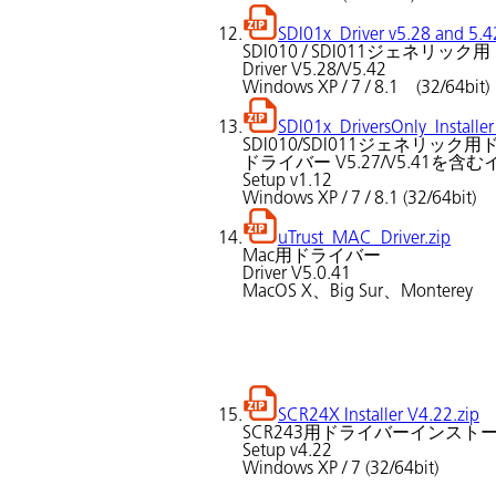
12.
SDI01x_Driver v5.28 and 5.4
SDI010 / SDI011ジェネリッ
Driver V5.28/V5.42
Windows XP / 7 / 8.1 (32/64bit)
13.
SDI01x_DriversOnly_Installer
SDI010/SDI011ジェネリ
ドライバー V5.27/V5.41を
Setup v1.12
Windows XP / 7 / 8.1 (32/64bit)
14.
uTrust_MAC_Driver.zip
Mac用ドライバー
Driver V5.0.41
MacOS X、Big Sur、Monterey
15.
SCR24X Installer V4.22.zip
SCR243用ドライバーインスト
Setup v4.22
Windows XP / 7 (32/64bit)