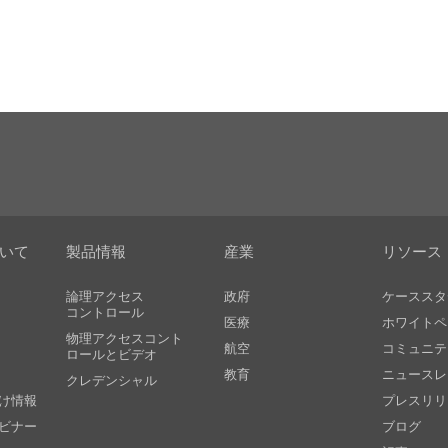
ついて
製品情報
産業
リソース
論理アクセス
政府
ケーススタ
コントロール
医療
ホワイトペ
物理アクセスコント
航空
コミュニテ
ロールとビデオ
教育
ニュースレ
クレデンシャル
け情報
プレスリリ
ビナー
ブログ