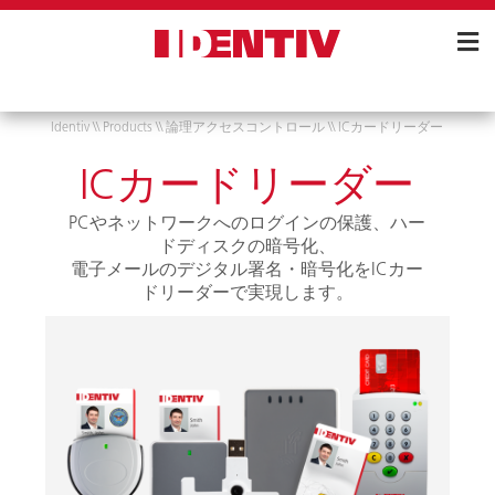
Skip
Navigation
Identiv
\\
Products
\\
論理アクセスコントロール
\\
ICカードリーダー
ICカードリーダー
PCやネットワークへのログインの保護、ハー
ドディスクの暗号化、
電子メールのデジタル署名・暗号化をICカー
ドリーダーで実現します。