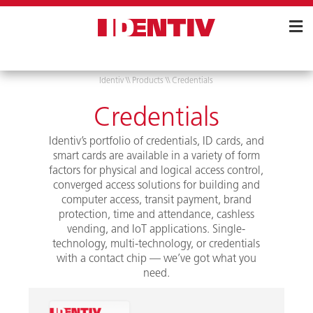
Skip
Navigation
Identiv
\\
Products
\\
Credentials
Credentials
Identiv’s portfolio of credentials, ID cards, and
smart cards are available in a variety of form
factors for physical and logical access control,
converged access solutions for building and
computer access, transit payment, brand
protection, time and attendance, cashless
vending, and IoT applications. Single-
technology, multi-technology, or credentials
with a contact chip — we’ve got what you
need.