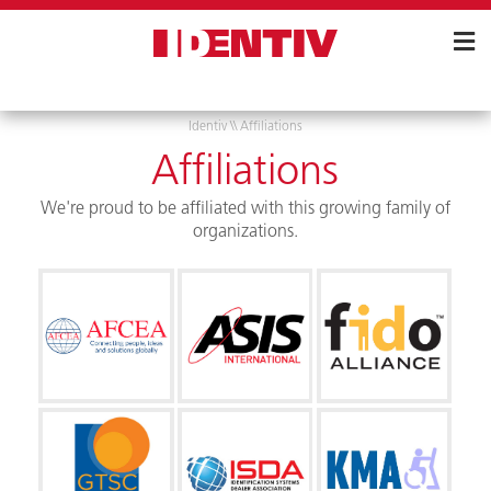
Skip
Navigation
Identiv
\\
Affiliations
Affiliations
We're proud to be affiliated with this growing family of
organizations.